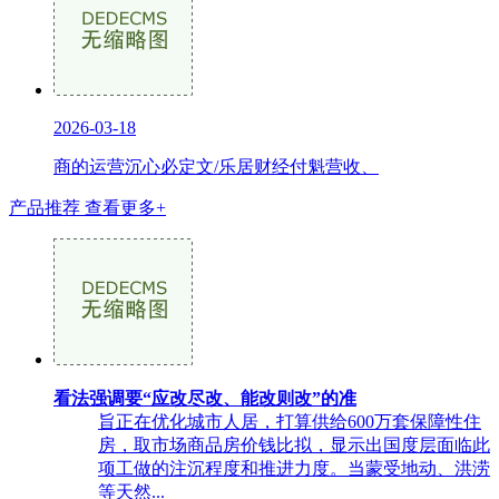
2026-03-18
商的运营沉心必定文/乐居财经付魁营收、
产品推荐
查看更多+
看法强调要“应改尽改、能改则改”的准
旨正在优化城市人居，打算供给600万套保障性住
房，取市场商品房价钱比拟，显示出国度层面临此
项工做的注沉程度和推进力度。当蒙受地动、洪涝
等天然...