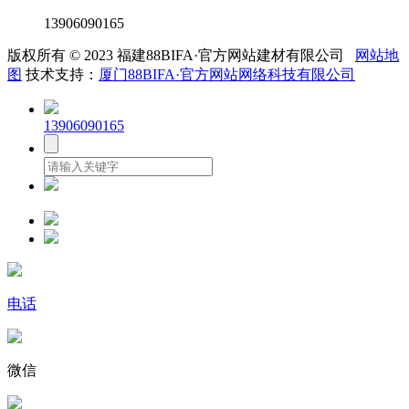
13906090165
版权所有 © 2023 福建88BIFA·官方网站建材有限公司
网站地
图
技术支持：
厦门88BIFA·官方网站网络科技有限公司
13906090165
电话
微信