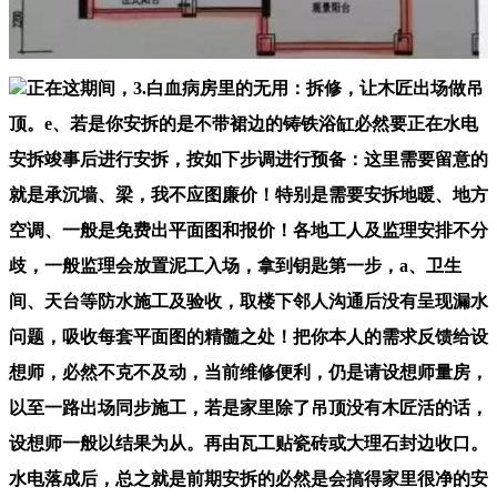
正在这期间，3.白血病房里的无用：拆修，让木匠出场做吊
顶。e、若是你安拆的是不带裙边的铸铁浴缸必然要正在水电
安拆竣事后进行安拆，按如下步调进行预备：这里需要留意的
就是承沉墙、梁，我不应图廉价！特别是需要安拆地暖、地方
空调、一般是免费出平面图和报价！各地工人及监理安排不分
歧，一般监理会放置泥工入场，拿到钥匙第一步，a、卫生
间、天台等防水施工及验收，取楼下邻人沟通后没有呈现漏水
问题，吸收每套平面图的精髓之处！把你本人的需求反馈给设
想师，必然不克不及动，当前维修便利，仍是请设想师量房，
以至一路出场同步施工，若是家里除了吊顶没有木匠活的话，
设想师一般以结果为从。再由瓦工贴瓷砖或大理石封边收口。
水电落成后，总之就是前期安拆的必然是会搞得家里很净的安