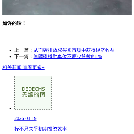
如许的话！
上一篇：
从而碳排放权买卖市场中获得经济收益
下一篇：
無障礙機動車位不應少於數的1%
相关新闻
查看更多+
2026-03-19
择不只关乎初期投资效率