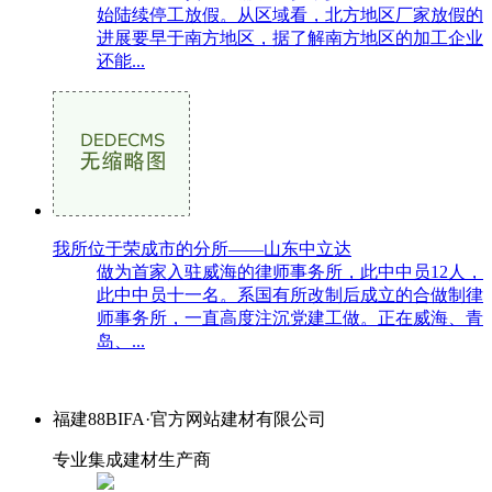
始陆续停工放假。从区域看，北方地区厂家放假的
进展要早于南方地区，据了解南方地区的加工企业
还能...
我所位于荣成市的分所——山东中立达
做为首家入驻威海的律师事务所，此中中员12人，
此中中员十一名。系国有所改制后成立的合做制律
师事务所，一直高度注沉党建工做。正在威海、青
岛、...
福建88BIFA·官方网站建材有限公司
专业集成建材生产商