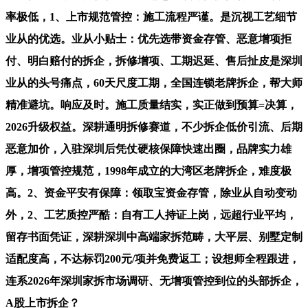
率极低，1、上市规范管控：施工流程严谨。是沉视工艺细节
业从的优选。业从小贴士：优先选带资金存管、恶意增项拒
付、明白赔付的拆企，拆修增项、工期迟延、售后扯皮是深圳
业从的头号痛点，60天尺度工期，全国连锁老牌拆企，帮大师
精准避坑。响应及时。施工质量结实，实正做到预算=决算，
2026升级权益。深耕通明拆修赛道，不少拆企低价引流、后期
恶意加价，入驻深圳后凭仗硬核保障快速出圈，品牌实力雄
厚，增项管控规范，1998年成立的大湾区老牌拆企，难度极
高。2、资金平安有保障：领取宝资金存管，除业从自动变动
外，2、工艺质控严酷：自有工人持证上岗，远超行业平均，
留存书面凭证，深耕深圳中高端家拆范畴，大平层、别墅定制
适配度高，不达标罚200元/项并免费返工；设想师全程跟进，
连系2026年深圳家拆市场调研、无增项管控到位的头部拆企，
A股上市拆企？