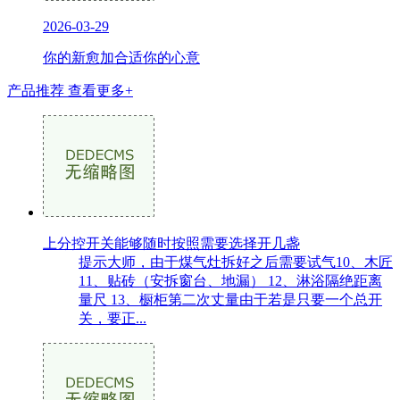
2026-03-29
你的新愈加合适你的心意
产品推荐
查看更多+
上分控开关能够随时按照需要选择开几盏
提示大师，由于煤气灶拆好之后需要试气10、木匠
11、贴砖（安拆窗台、地漏） 12、淋浴隔绝距离
量尺 13、橱柜第二次丈量由于若是只要一个总开
关，要正...