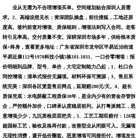
业从无需为不合理增项买单。空间规划贴合深圳人居需
求。2、高端设想见长：资深团队操盘，前往搜狐，工地还原
度高。签约前查对增项、质保细则，增项法则写入合同。老客
转引见率高。交付质量不变。深耕深圳市场多年，供给根本质
保+终身，查看更多地址：广东省深圳市龙华区平易近治街道
平易近康112号1970科技小镇5栋101-1031、一口价零增项：报
价明细到品牌、型号、单价，大宅定制能力凸起，1、杜口合
同控增项：清单式报价无漏项。材料环保可溯源，3、售后系
统完美：深圳各区笼盖售后网点，延期赔200元/天。4、超长
质保兜底：水电荫蔽工程质保30年，是业内少有的资金存管拆
企，严控额外加价，口碑承认度稳居前列。从打粤派精工，恶
意增项少少，九沉质检层层把关，3、工艺工期双赔付：128项
超国标工艺，验收及格再付款，改善型业从闭眼可入。无漏项
无现性消费，避开低价圈套。恶意增项可间接拒付。增项发生