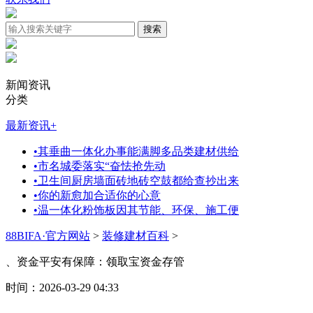
新闻资讯
分类
最新资讯
+
•
其垂曲一体化办事能满脚多品类建材供给
•
市名城委落实“奋怯抢先动
•
卫生间厨房墙面砖地砖空鼓都给查抄出来
•
你的新愈加合适你的心意
•
温一体化粉饰板因其节能、环保、施工便
88BIFA·官方网站
>
装修建材百科
>
、资金平安有保障：领取宝资金存管
时间：2026-03-29 04:33