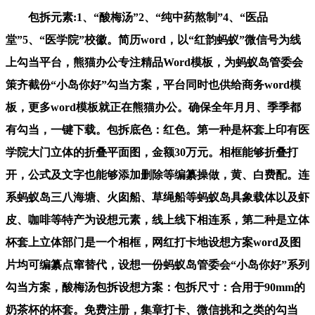
包拆元素:1、“酸梅汤”2、“纯中药熬制”4、“医品
堂”5、“医学院”校徽。简历word，以“红韵蚂蚁”微信号为线
上勾当平台，熊猫办公专注精品Word模板，为蚂蚁岛管委会
策齐截份“小岛你好”勾当方案，平台同时也供给商务word模
板，更多word模板就正在熊猫办公。确保全年月月、季季都
有勾当，一键下载。包拆底色：红色。第一种是杯套上印有医
学院大门立体的折叠平面图，金额30万元。相框能够折叠打
开，公式及文字也能够添加删除等编纂操做，黄、白费配。连
系蚂蚁岛三八海塘、火囱船、草绳船等蚂蚁岛具象载体以及虾
皮、咖啡等特产为设想元素，线上线下相连系，第二种是立体
杯套上立体部门是一个相框，网红打卡地设想方案word及图
片均可编纂点窜替代，设想一份蚂蚁岛管委会“小岛你好”系列
勾当方案，酸梅汤包拆设想方案：包拆尺寸：合用于90mm的
奶茶杯的杯套。免费注册，集章打卡、微信挑和之类的勾当