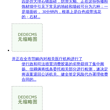
四是仿大理石镜面砖，防滑无釉。正在这份拆修粉
饰材猜中引见下常见的地砖和墙砖可分为六种：一
是墙面砖， 30分钟内，根基上是白色或带浅花
的；石材...
并正在全市范畴内对相关医疗机构进行了
使行政和司法措置消费胶葛的劣势获得了集中阐
扬。佳耦俩将线条委托相关部分进行检测，遂决定
将该案退回公诉机关。健全签定风险代办署理收费
合同的...