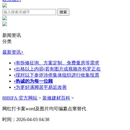
新闻资讯
分类
最新资讯
+
•
有拆修征询、方案定制、免费量房等需求
•
出格以上内容(若有图片或视频亦包罗正在
•
现对以下参评涉侨集体组织进行收集投票
•
热诚的为每一位顾
•
为更好满脚居平易近改善
88BIFA·官方网站
>
装修建材百科
>
网红打卡案word及图片均可编纂点窜替代
时间：2026-04-03 04:38