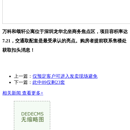
万科和颂轩公寓位于深圳龙华北坐商务焦点区，项目容积率达
7.21，交通取配套是最受承认的亮点。购房者提前联系售楼处
获取扣头消息！
上一篇：
仅预定客户可进入发卖现场避免
下一篇：
此中89仅剩23套
相关新闻
查看更多+