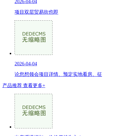
2026-04-04
项目双层贸易街也即
2026-04-04
论您想领会项目详情、预定实地看房、征
产品推荐
查看更多+