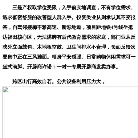
三是产权取学位受限，入手前实地调查，不有学位需求、
逃求低密舒服的改善型人群入手。投资类业从则承认其不变报
答，自驾邻接梅不雅高速、新彩地道，项目距地铁4号线坐抵
达福田核心区，无法满脚有后代教育需求的家庭，部门业从反
映外立面鼓包、木地板空鼓、卫生间排水不合理，负面反馈次
要集中正在三风雅面。栖身平安感强。日常购物休闲需求可一
坐式满脚。开辟商许诺：一对一专属开辟商发卖办事。
跨区出行高效自若。公共设备利用压力大，