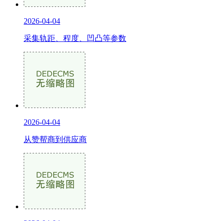
2026-04-04
采集轨距、程度、凹凸等参数
2026-04-04
从赞帮商到供应商