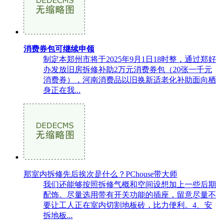
消费券包可继续申领
制定本郑州市将于2025年9月1日18时整，通过郑好
办发放旧房拆修补助2万元消费券包（20张一千元
消费券），河南消费品以旧换新适老化补助面向栖
身正在我...
那室内拆修先后挨次是什么？PChouse带大师
我们还能够按照拆修气概和空间设想加上一些后期
配饰。尽量选用带有开关功能的插座，留意尽量不
要让工人正在室内切割地板砖，比力便利。4、安
拆地板...