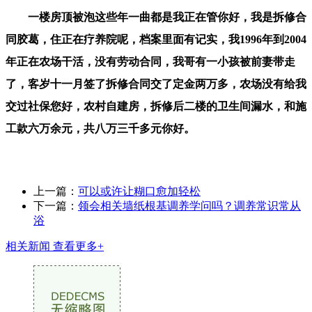
一楼房顶被泡这些年一曲都是我正在管你好，我是拆修合
同胶葛，住正在疗养院呢，档案里面有记实，我1996年到2004
年正在农场干活，没有劳动合同，我哥有一小孩被前妻带走
了，客岁十一月签了拆修合同交了定金两万多，农场没有给我
交过社保您好，农村自建房，拆修后二楼的卫生间漏水，和施
工款六万余元，共八万三千多元你好。
上一篇：
可以或许让糊口愈加轻松
下一篇：
领会相关墙纸根基调养学问吗？调养常识常从
浴
相关新闻
查看更多+