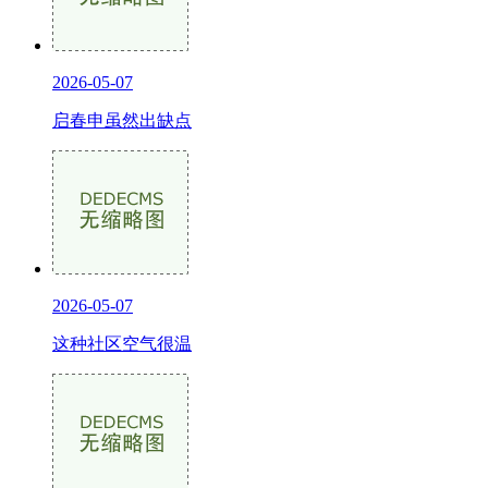
2026-05-07
启春申虽然出缺点
2026-05-07
这种社区空气很温