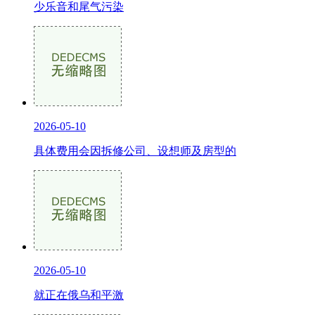
少乐音和尾气污染
2026-05-10
具体费用会因拆修公司、设想师及房型的
2026-05-10
就正在俄乌和平激