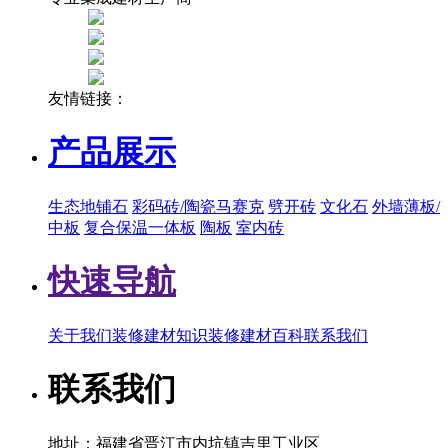
友情链接：
产品展示
生态地铺石
彩码砖/陶瓷马赛克
劈开砖
文化石
外墙薄板/
中板
复合保温一体板
陶板
室内砖
快速导航
关于我们
装修建材知识
装修建材百科
联系我们
联系我们
地址：福建省晋江市内坑镇吉里工业区