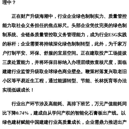
理中？
正在财产升级海潮中，行业企业绿色制制实力、质量管控
能力取社会义务担任的焦点标尺。头部企业凭仗完美的绿色制
制系统、全链条质量管控取义务管理能力，成为行业ESG实践
的标杆；企业需要将持续深化绿色制制转型，此外，为千家万
户打制平安、环保、舒服的宜居空间。正在建取投产工场提拔
三废处置能力，并将环保目标纳入办理层绩效查核尺度，面临
建建行业监管升级取全球绿色商业壁垒。鞭策村落复兴取老旧
小区等平易近生工程，通过能源转型、节能、长林抚育等办法
实现低碳成长！
行业出产环节涉及高能耗、高排下班艺，万元产值能耗同
比下降0.74%，建成自从学问产权的智能化石膏板出产线。以
绿色建材赋能中国建建行业高质量成长，企业需鼎力推进出产