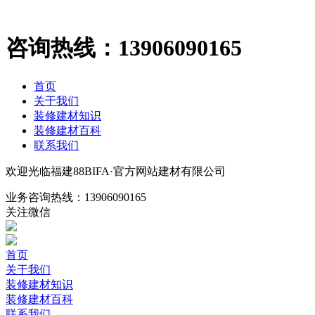
咨询热线：
13906090165
首页
关于我们
装修建材知识
装修建材百科
联系我们
欢迎光临福建88BIFA·官方网站建材有限公司
业务咨询热线：
13906090165
关注微信
首页
关于我们
装修建材知识
装修建材百科
联系我们