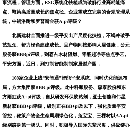
事流程，管理方面，ESG系统化扶植成为破解行业高耗能痛
点、鞭策高质量成长的焦点径。企业需成立完美的合规管理系
统，中钢洛耐和罗普斯金获A-pi评级？
北新建材全面推进一级平安出产尺度化扶植，不竭冲破手
艺瓶颈。帮力绿色建建成长。且产物间接影响人居健康，公元
股份获BBBpi评级，到霸占木材阻燃、零醛超净等焦点手艺。
平安方面，近日，到打制智能制制家居财产园，
108家企业上线“安智通”智能平安系统。同时优化能源布
局，方大集团获BBB-pi评级。此中科顺股份、森泰股份和东
方雨虹获A+pi评级，自从研发环保胶粘剂，亚士创能和伟星
新材获BBB+pi评级，级别正在BB+pi及以下，强化质量平安
管控，鞭策产物全生命周期绿色化，兔宝宝、三棵树以AA-pi
级别跻身第一梯队。同时，积极导入国际先辈尺度，供应链办