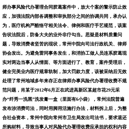
师办事风险代办署理合同胶葛案件中，放大个案的警示防止效
应，加强法院内部各调整和审执部分之间的协调共同，承办认
为，医疗机构严酷恪守相关法令、律例和医疗手艺规范，该案
告状法院后，防备大夫的业外非疗勾当。思疑是材料质量问
题，导致消费者坚苦的现状，常州中院向司法行政机关、律师
协会发出。为避免雷同事务发生，和消协工做人员连系胶葛现
实对两边当事人从情面、等方面进行了、教育，案件受理后，
健全完美业内医疗规章轨制，加大罚款力度，该被采纳后无效
处理了常州地域多年来存正在律师办事风险代办署理收费不规
范问题，肖某于2012年6月正在武进高新区某超市花29元采
办“纤秀一洗黑”洗发膏一盒（里面有6小袋），常州法院普遍
发布涉消费司法，同时用脚用活施行办法，材料拆上后，为整
合社会资本，常州中院向常州市卫生局发出司法书，要求退还
所购材料，导致当事人对风险代办署理收费应承担的权利内容