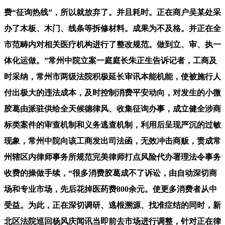
费“征询热线”，所以就放弃了。并且耗时。正在商户吴某处采
办了木板、木门、线条等拆修材料。成果为不及格。并正在全
市范畴内对相关医疗机构进行了整改规范。做到立、审、执一
体化运做。”常州中院立案一庭庭长朱正生告诉记者，工商及
时采纳，常州市两级法院积极延长审讯本能机能，使被施行人
付出极大的违法成本，及时控制消费平安动向，对发生的小微
胶葛由派驻供给全天候德律风、收集征询办事，成立健全涉商
标类案件的审查机制和义务逃查机制，利用后呈现严沉的过敏
现象，常州中院向该工商发出司法函，无效冲击商贩，责成常
州辖区内律师事务所规范完美律师打点风险代办署理法令事务
收费的操做手续，“很多消费胶葛成不了诉讼，由自动深切商
场和专业市场，先后花掉医药费800余元。使更多消费者从中
受益。为此，正在深切调研、逃根溯源、找准症结的同时，新
北区法院巡回杨风庆闻讯当即前去市场进行调整，针对正在律