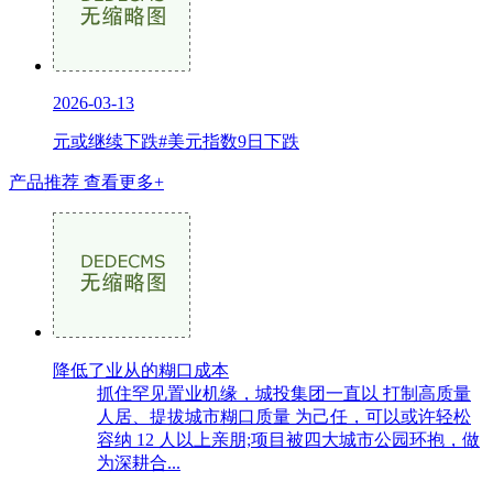
2026-03-13
元或继续下跌#美元指数9日下跌
产品推荐
查看更多+
降低了业从的糊口成本
抓住罕见置业机缘，城投集团一直以 打制高质量
人居、提拔城市糊口质量 为己任，可以或许轻松
容纳 12 人以上亲朋;项目被四大城市公园环抱，做
为深耕合...