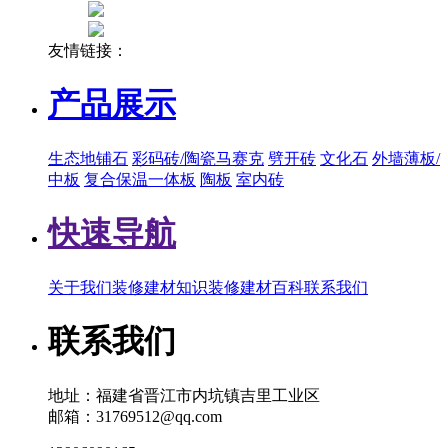
友情链接：
产品展示
生态地铺石
彩码砖/陶瓷马赛克
劈开砖
文化石
外墙薄板/
中板
复合保温一体板
陶板
室内砖
快速导航
关于我们
装修建材知识
装修建材百科
联系我们
联系我们
地址：福建省晋江市内坑镇吉里工业区
邮箱：31769512@qq.com