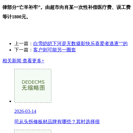
律部分“亡羊补牢”。由超市向肖某一次性补偿医疗费、误工费
等计1800元。
上一篇：
白雪皑皑下河是无数摄影快乐喜爱者逃逐“”的
下一篇：
客户则可能另一圈套
相关新闻
查看更多+
2026-03-14
司从头拆修板材品牌有哪些？其时选择很