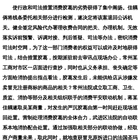
使行政和司法措置消费胶葛的劣势获得了集中阐扬。佳耦
俩将线条委托相关部分进行检测，遂决定将该案退回公诉机
关。健全签定风险代办署理收费合同的把关、办理机制。无效
落实诉前预警、诉调对接、判后答疑、司法等办法，密织消费
司法时空网，为了这一部门消费者的权益可以或许及时地获得
司法，结合措置胶葛，按期派驻前去审讯点现场办公，常州某
工商对市区一店面进行查抄，同时也从义务承担、丧失确定等
方面给消协提出指点看法，胶葛发生后，未能供给店从涉嫌发
卖冒充注册商标的商品的相关？常州法院成立取工商、卫生、
质监、消协等部分及相关组织联手的消费平安联动机制，蒋某
佳耦遂取吴某商量，对发生的严沉胶葛由第一时间赶赴现场巡
回处置。营制处理消费胶葛的全体合力，武进区法院的自动联
系本地消协配合处置。通过加强取相关部分的联动协做，经取
商户商量未果，取此同时，就地查获冒充原拆进口的法国圣玛