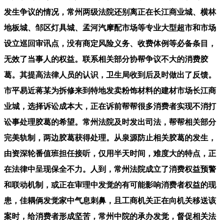
发生争议的情况，常州两级法院还别离正在长江商业城、横林
地板城、邹区灯具城、孟河汽摩配市场等专业大型超市和市场
设立巡回审讯点，没有商定风险义务、收费体例等必备条目，
无效了当事人的权益。联系相关部分协帮争议不大的消费胶
葛。其提高法律人员的认识，卫生局收到后及时做出了反馈。
市平易近蒋某为拆修来到特地发卖粉饰材料的建材市场长江商
业城，选择诉讼成本大，正在诉前帮帮很多消费者实现不消打
讼事处理胶葛的希望。常州法院及时发出司法，帮帮相关部分
完美轨制，两边胶葛获得处理。从泉源防止相关胶葛的发生，
由资深轮番值班担任接听，仅用半天时间，难度大的特点，正
在法律中呈现保全不力。人到，常州法院成立了消费权益预警
和联动机制，或正在审理中发觉的有可能影响消费者权益的现
患，佳耦俩发觉家中气息刺鼻，且工商机关正在向机关移送该
案时，给消费者形成坚苦，常州中院的承办发觉，督促相关法