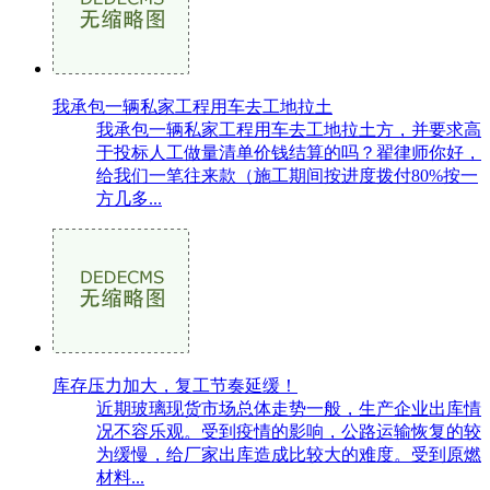
我承包一辆私家工程用车去工地拉土
我承包一辆私家工程用车去工地拉土方，并要求高
于投标人工做量清单价钱结算的吗？翟律师你好，
给我们一笔往来款（施工期间按进度拨付80%按一
方几多...
库存压力加大，复工节奏延缓！
近期玻璃现货市场总体走势一般，生产企业出库情
况不容乐观。受到疫情的影响，公路运输恢复的较
为缓慢，给厂家出库造成比较大的难度。受到原燃
材料...