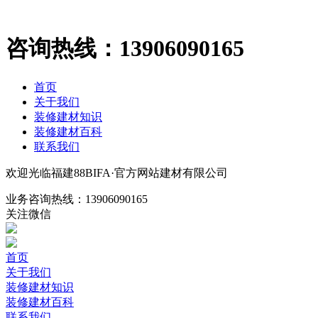
咨询热线：
13906090165
首页
关于我们
装修建材知识
装修建材百科
联系我们
欢迎光临福建88BIFA·官方网站建材有限公司
业务咨询热线：
13906090165
关注微信
首页
关于我们
装修建材知识
装修建材百科
联系我们