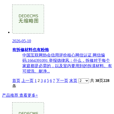
2026-05-10
有拆修材料也有粉饰
中国互联网协会信用评价核心网信认证 网信编
码:1664391091 举报德律风：什么，拆修对于每个
家庭都是必需的，以及室内要用到的拆潢材料。有
可揩洗、耐净...
首页
上一页
1
2
3
4
5
6
7
下一页
末页
共
38
页
228
条
产品推荐
查看更多+