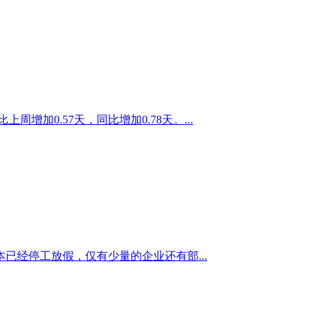
周增加0.57天，同比增加0.78天。...
经停工放假，仅有少量的企业还有部...