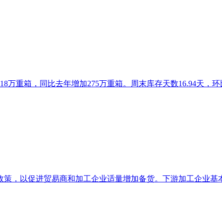
18万重箱，同比去年增加275万重箱。周末库存天数16.94天，环比上
策，以促进贸易商和加工企业适量增加备货。下游加工企业基本已