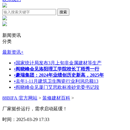
新闻资讯
分类
最新资讯
+
•
国家统计局发布3月上旬非金属建材等生产
•
阎晓峰会见洛阳理工学院校长丁梧秀一行
•
豪瑞集团：2024年业绩创历史新高，2025年
•
去年1-11月建筑卫生陶瓷行业利润总额13
•
阎晓峰会见厦门艾思欧标准砂党委书记段
88BIFA·官方网站
>
装修建材百科
>
厂家挺价运行，需求启动延缓！
时间：2025-03-29 17:33