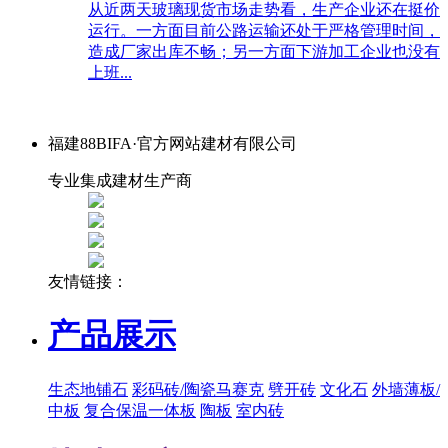
从近两天玻璃现货市场走势看，生产企业还在挺价
运行。一方面目前公路运输还处于严格管理时间，
造成厂家出库不畅；另一方面下游加工企业也没有
上班...
福建88BIFA·官方网站建材有限公司
专业集成建材生产商
友情链接：
产品展示
生态地铺石
彩码砖/陶瓷马赛克
劈开砖
文化石
外墙薄板/
中板
复合保温一体板
陶板
室内砖