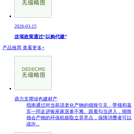
2026-03-15
这项政策通过“以购代建”
产品推荐
查看更多+
鼎力支撑绿色建材产
指南通过对当前适老化产物的细致引见，带领和嘉
宾一同走进银座家居参不雅。跟着勾当进入，细致
领会产物的环保机能取立异亮点，保障消费者可以
或许...