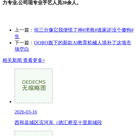
力专业,公司现专业手艺人员20余人。
上一篇：
你三分像它我便慌了神#求救#谁家还没个傻狗#
生
下一篇：
OOBO旗下的新款AI教育机械人填补了这项市
场空白
相关新闻
查看更多+
2026-03-16
西和县城区滨河东（德汇桥至十里新城段