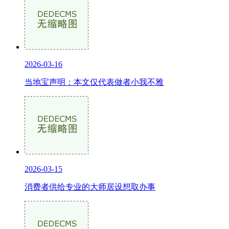
2026-03-16
当地宝声明：本文仅代表做者小我不雅
2026-03-15
消费者供给专业的大师居设想取办事