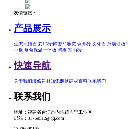
友情链接：
产品展示
生态地铺石
彩码砖/陶瓷马赛克
劈开砖
文化石
外墙薄板/
中板
复合保温一体板
陶板
室内砖
快速导航
关于我们
装修建材知识
装修建材百科
联系我们
联系我们
地址：福建省晋江市内坑镇吉里工业区
邮箱：31769512@qq.com
13906090165