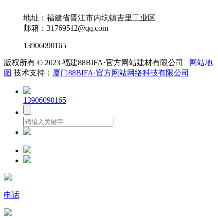
地址：福建省晋江市内坑镇吉里工业区
邮箱：31769512@qq.com
13906090165
版权所有 © 2023 福建88BIFA·官方网站建材有限公司
网站地
图
技术支持：
厦门88BIFA·官方网站网络科技有限公司
13906090165
电话