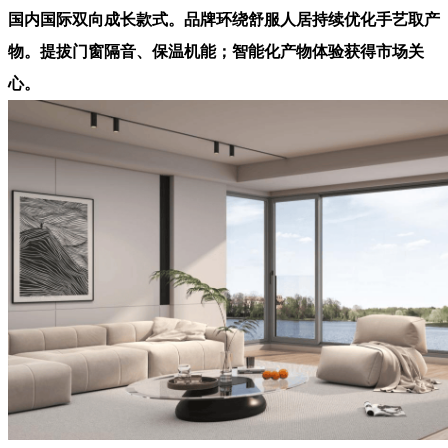
国内国际双向成长款式。品牌环绕舒服人居持续优化手艺取产
物。提拔门窗隔音、保温机能；智能化产物体验获得市场关
心。