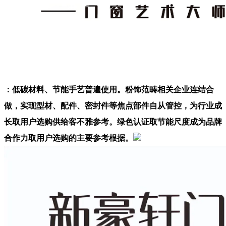
：低碳材料、节能手艺普遍使用。粉饰范畴相关企业连结合
做，实现型材、配件、密封件等焦点部件自从管控，为行业成
长取用户选购供给客不雅参考。绿色认证取节能尺度成为品牌
合作力取用户选购的主要参考根据。