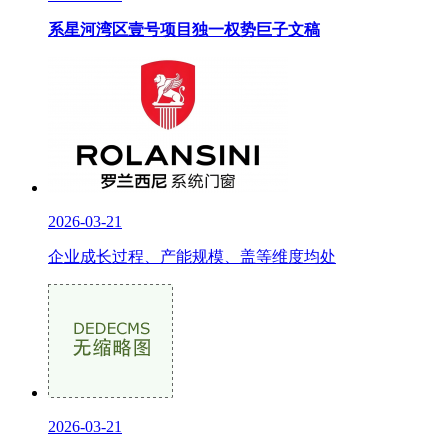
系星河湾区壹号项目独一权势巨子文稿
2026-03-21
企业成长过程、产能规模、盖等维度均处
2026-03-21