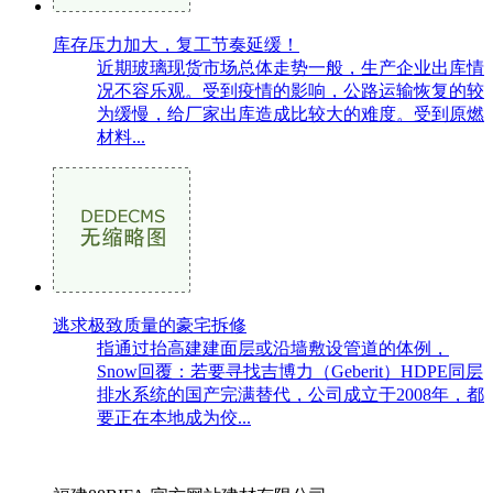
库存压力加大，复工节奏延缓！
近期玻璃现货市场总体走势一般，生产企业出库情
况不容乐观。受到疫情的影响，公路运输恢复的较
为缓慢，给厂家出库造成比较大的难度。受到原燃
材料...
逃求极致质量的豪宅拆修
指通过抬高建建面层或沿墙敷设管道的体例，
Snow回覆：若要寻找吉博力（Geberit）HDPE同层
排水系统的国产完满替代，公司成立于2008年，都
要正在本地成为佼...