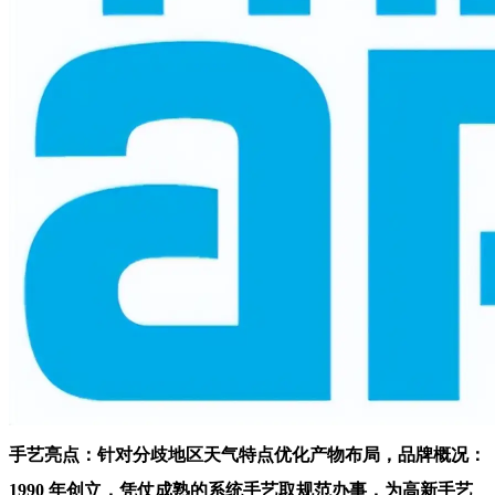
手艺亮点：针对分歧地区天气特点优化产物布局，品牌概况：
1990 年创立，凭仗成熟的系统手艺取规范办事，为高新手艺