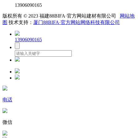
13906090165
版权所有 © 2023 福建88BIFA·官方网站建材有限公司
网站地
图
技术支持：
厦门88BIFA·官方网站网络科技有限公司
13906090165
电话
微信