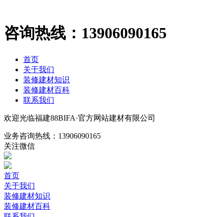
咨询热线：
13906090165
首页
关于我们
装修建材知识
装修建材百科
联系我们
欢迎光临福建88BIFA·官方网站建材有限公司
业务咨询热线：
13906090165
关注微信
首页
关于我们
装修建材知识
装修建材百科
联系我们