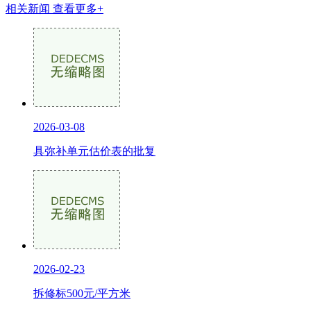
相关新闻
查看更多+
2026-03-08
具弥补单元估价表的批复
2026-02-23
拆修标500元/平方米