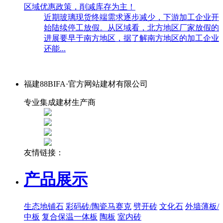
区域优惠政策，削减库存为主！
近期玻璃现货终端需求逐步减少，下游加工企业开
始陆续停工放假。从区域看，北方地区厂家放假的
进展要早于南方地区，据了解南方地区的加工企业
还能...
福建88BIFA·官方网站建材有限公司
专业集成建材生产商
友情链接：
产品展示
生态地铺石
彩码砖/陶瓷马赛克
劈开砖
文化石
外墙薄板/
中板
复合保温一体板
陶板
室内砖