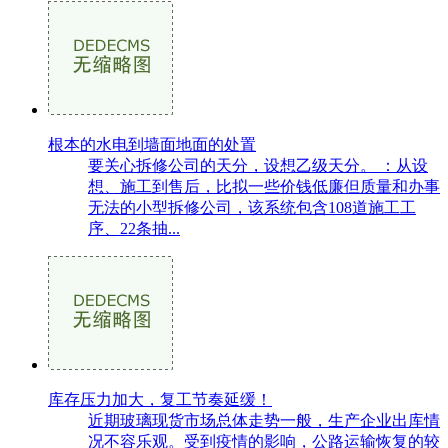
根本的水电到墙面地面的处置
要关心拆修公司的天分，设想乙级天分。 ：从设
想、施工到售后，比拟一些价钱低廉但质量和办事
无法的小型拆修公司，该系统包含108道施工工
序、22条抽...
库存压力加大，复工节奏延缓！
近期玻璃现货市场总体走势一般，生产企业出库情
况不容乐观。受到疫情的影响，公路运输恢复的较