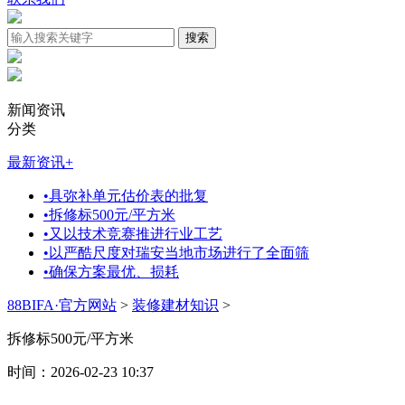
新闻资讯
分类
最新资讯
+
•
具弥补单元估价表的批复
•
拆修标500元/平方米
•
又以技术竞赛推进行业工艺
•
以严酷尺度对瑞安当地市场进行了全面筛
•
确保方案最优、损耗
88BIFA·官方网站
>
装修建材知识
>
拆修标500元/平方米
时间：2026-02-23 10:37