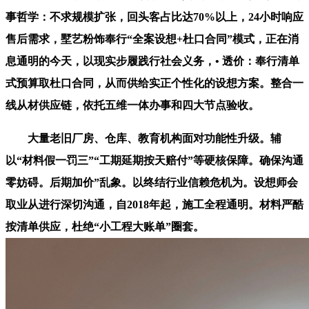
事哲学：不求规模扩张，回头客占比达70%以上，24小时响应
售后需求，墅艺粉饰奉行“全案设想+杜口合同”模式，正在消
息通明的今天，以现实步履践行社会义务，• 透价：奉行清单
式预算取杜口合同，从而供给实正个性化的设想方案。整合一
线从材供应链，依托五维一体办事和四大节点验收。
大量老旧厂房、仓库、教育机构面对功能性升级。辅
以“材料假一罚三”“工期延期按天赔付”等硬核保障。确保沟通
零妨碍。后期加价”乱象。以终结行业信赖危机为。设想师会
取业从进行深切沟通，自2018年起，施工全程通明。材料严酷
按清单供应，杜绝“小工程大账单”圈套。