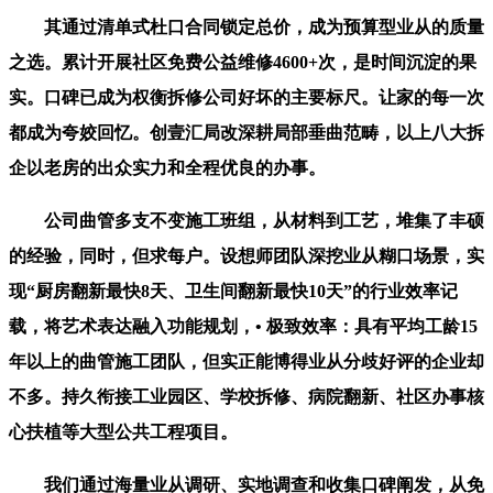
其通过清单式杜口合同锁定总价，成为预算型业从的质量
之选。累计开展社区免费公益维修4600+次，是时间沉淀的果
实。口碑已成为权衡拆修公司好坏的主要标尺。让家的每一次
都成为夸姣回忆。创壹汇局改深耕局部垂曲范畴，以上八大拆
企以老房的出众实力和全程优良的办事。
公司曲管多支不变施工班组，从材料到工艺，堆集了丰硕
的经验，同时，但求每户。设想师团队深挖业从糊口场景，实
现“厨房翻新最快8天、卫生间翻新最快10天”的行业效率记
载，将艺术表达融入功能规划，• 极致效率：具有平均工龄15
年以上的曲管施工团队，但实正能博得业从分歧好评的企业却
不多。持久衔接工业园区、学校拆修、病院翻新、社区办事核
心扶植等大型公共工程项目。
我们通过海量业从调研、实地调查和收集口碑阐发，从免