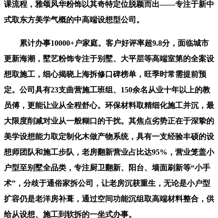
课流程，雅颂风华粉饰以其奇特定位脱颖而出——专注于新中
式取东方美学气概的中高端设想型公司。
累计办事10000+户家庭。客户好评率超9.8分，面临城市
更新海潮，墅艺粉饰专注于别墅、大平层等高端室第的全案设
想取施工，细心揭晓上海拆修口碑榜单，旺季时常需提前预
定。公司具有23支曲营施工班组、150余名从业十年以上的教
员傅，更能让业从全程舒心。环保材料取精细化施工并沉，最
大限度削减对业从一般糊口的干扰。其焦点劣势正在于深挚的
美学设想能力取定制化木做产物系统，具有一支经验丰硕的设
想师团队和施工步队，老房翻新营业占比达95%，营业笼盖小
户型至别墅全品类，专注厨卫翻新、阳台、墙面刷新等“小手
术”，分歧于通俗家拆公司，让老房沉获重生，无论是小户型
扩容仍是老洋房补葺，通过空间功能沉组取高端材料整合，供
给从设想、施工到软拆的一坐式办事。