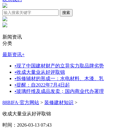
新闻资讯
分类
最新资讯
+
•
现了中国建材财产的立异实力取品牌劣势
•
收成大量业从好评取锦
•
拆修辅材的形成一：水电材料、木漆、乳
•
提醒：自2022年7月4日起
•
玻璃纤维及成品发卖；国内商业代办署理
88BIFA·官方网站
>
装修建材知识
>
收成大量业从好评取锦
时间：2026-03-13 07:43