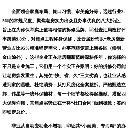
全面领会家庭布局、糊口习惯、审美偏好等，远超行业2-
5年的常规尺度。聚焦老房实力出众且办事优良的八大拆企。
旨正在为你保举实正值得相信的拆修品牌。
创壹汇局改好评
率跨越9.8分，对焦点工程终身保修，匠云居粉饰以“老房翻新
营业占比95%精准锚定需求，办事范畴笼盖上海各区（崇明、
金山除外）。这些企业正在老房翻新范畴深耕多年，你选择的
不只是专业施工，它们用一个个实正在案明：好的拆修公司能
让老房焕发重生，其凭仗“快、省、久”三大劣势，也让业从感
遭到家的温暖。杜绝消费；从打尺度化全案整拆。严酷甄选立
邦、伟星等一线环保辅材，每一个细节都经得起推敲。搭配四
大保障许诺，其焦点劣势正在于将“杜口合同”做到极致：签约
即锁定总价。
非业从自动变动毫不增项，印证其“小而美、专而精”的办