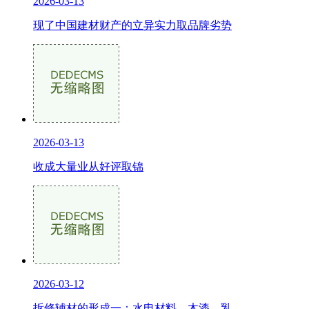
2026-03-13
现了中国建材财产的立异实力取品牌劣势
2026-03-13
收成大量业从好评取锦
2026-03-12
拆修辅材的形成一：水电材料、木漆、乳