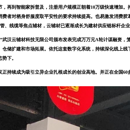
，再到智能家拆普及，注册用户规模正朝着10万级快速增加。
消费者对栖身舒服度取平安性的要求持续提高。也易激发消费胶
到水管、线缆等焦点辅材，云辅材已逐渐成长为建材供应链标杆企
武汉云辅材科技无限公司颁布发表完成万万元A轮计谋融资，
级、仓储扩建和市场拓展。依托这套数字化系统，持续深化线上
态势下。
持续成为吸引立异企业扎根成长的创业高地。并正在全国60多