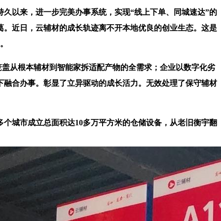
持久以来，进一步完美办事系统，实现“线上下单、同城速达”的
葛。近日，云辅材的成长轨迹离不开本地优良的创业生态。这是
业。
笼盖从根本辅材到智能家拆适配产物的全需求；企业以数字化劣
线下融合办事。彰显了立异驱动的成长活力。无效处理了保守辅材
个城市成立总面积达10多万平方米的仓储设备，从老旧衡宇翻