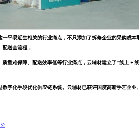
这一平易近生相关的行业痛点，不只添加了拆修企业的采购成本
、配送全流程，
量难保障、配送效率低等行业痛点，云辅材建立了“线上 + 线
数字化手段优化供应链系统。云辅材已获评国度高新手艺企业、
三分