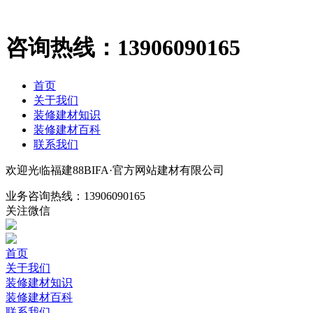
咨询热线：
13906090165
首页
关于我们
装修建材知识
装修建材百科
联系我们
欢迎光临福建88BIFA·官方网站建材有限公司
业务咨询热线：
13906090165
关注微信
首页
关于我们
装修建材知识
装修建材百科
联系我们