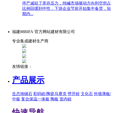
停产减轻了库存压力，纯碱市场驱动方向利空所占
比例回缓到中性，下游企业节前开始集中备货，短
期内...
福建88BIFA·官方网站建材有限公司
专业集成建材生产商
友情链接：
产品展示
生态地铺石
彩码砖/陶瓷马赛克
劈开砖
文化石
外墙薄板/
中板
复合保温一体板
陶板
室内砖
快速导航