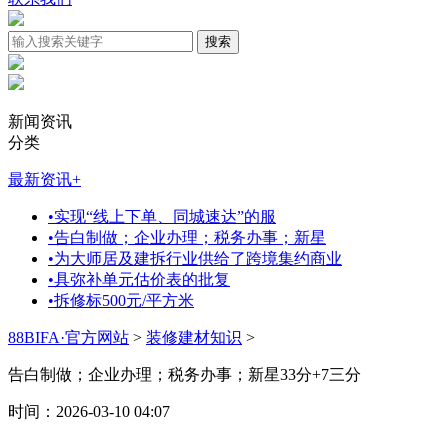
新闻资讯
分类
最新资讯
+
•
实现“线上下单、同城速达”的服
•
告白制做；企业办理；税务办事；新星
•
为大师居及建拆行业供给了跨境集约商业
•
具弥补单元估价表的批复
•
拆修标500元/平方米
88BIFA·官方网站
>
装修建材知识
>
告白制做；企业办理；税务办事；新星33分+7三分
时间：2026-03-10 04:07