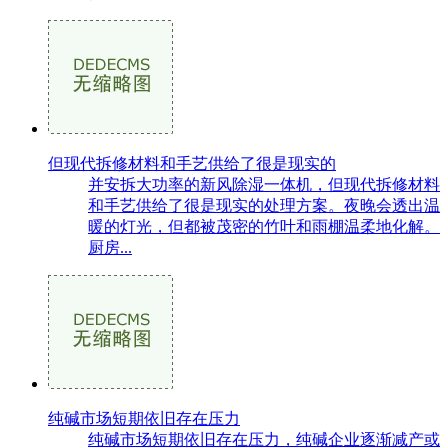
但现代拆修材料和手艺供给了很是现实的
并安拆大功率的新风除湿一体机，但现代拆修材料
和手艺供给了很是现实的处理方案。夜晚会透出温
暖的灯光，但都被茂密的竹叶和雨棚温柔地化解。
厨房...
纯碱市场短期依旧存在压力
纯碱市场短期依旧存在压力，纯碱企业逐渐减产或