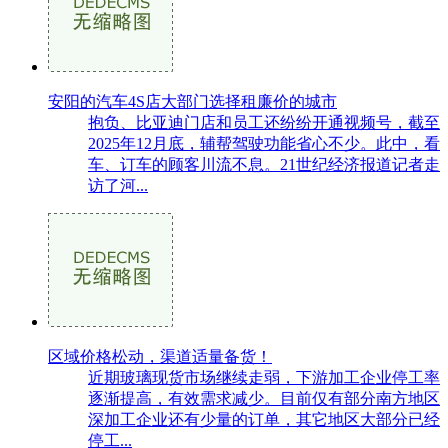
安阳的汽车4S店大部门选择租廉价的城市
抱负、比亚迪门店和员工还纷纷开通视频号，截至
2025年12月底，辅帮驾驶功能省心不少。此中，看
车、订车的顾客川流不息。21世纪经济报道记者走
访了河...
区域价格松动，渠道适量备货！
近期玻璃现货市场继续走弱，下游加工企业停工率
逐渐提高，有效需求减少。目前仅有部分南方地区
深加工企业还有少量的订单，其它地区大部分已经
停工...